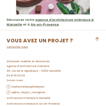
Découvrez notre
agence d'architecture intérieure à
BUREAUX
Marseille
et à
Aix-en-Provence
.
UNE ODE À LA
COULEUR
VOUS AVEZ UN PROJET ?
Contactez-nous
Un lieu d'accueil singulier et identitaire
pensé en (haute) couleur
Showroom mobilier et décoration
Agence d'architecture intérieure
45, rue de la république - 13002 Marseille
04.91.19.04.09
Suivez-nous :
laselectionbysophieferjani
sophie_ferjani_conception
Architecture intérieure à Marseille
Architecture intérieure à Aix-en-Provence